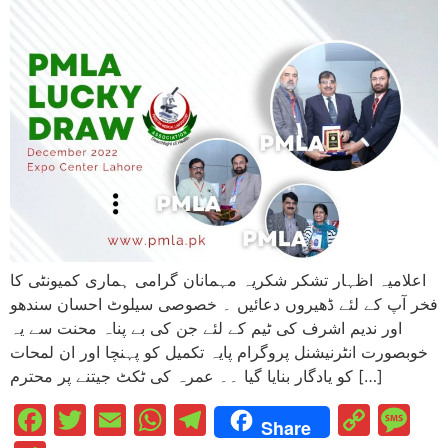
اعلامیہ اظہار تشکر شکریہ مہمانان گرامی ہماری کمیونٹی کا
فخر آپ کے لئے ڈھیروں دعائیں ۔ خصوصی سیلوٹ احسان سندھو
اور ندیم اشرف کی ٹیم کے لئے جن کی بے پناہ محنت سے یہ
خوبصورت انٹرنیشنل پروگرام پایہ تکمیل کو پہنچا اور ان لمحات
کو یادگار بنایا گیا ۔۔ عمرہ کی ٹکٹ جیتنے پر محترم […]
Facebook
Twitter
Email
WhatsApp
Telegram
Cop
M
Share