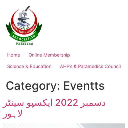
Skip
to
content
Home
Online Membership
Science & Education
AHP’s & Paramedics Council
Category:
Eventts
دسمبر 2022 ایکسپو سینٹر
لاہور