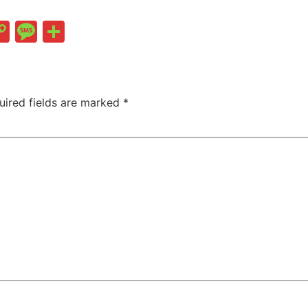
Copy
Message
Share
Link
uired fields are marked
*