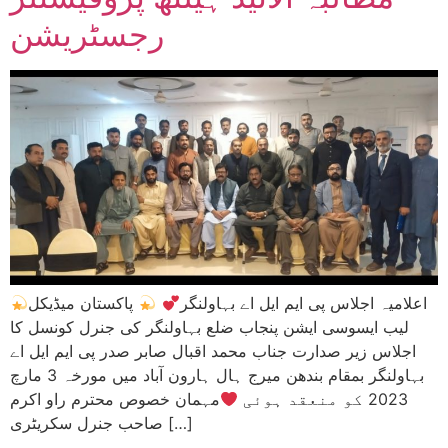
رجسٹریشن
اعلامیہ اجلاس پی ایم ایل اے بہاولنگر
پاکستان میڈیکل
لیب ایسوسی ایشن پنجاب ضلع بہاولنگر کی جنرل کونسل کا
اجلاس زیر صدارت جناب محمد اقبال صابر صدر پی ایم ایل اے
بہاولنگر بمقام بندھن میرج ہال ہارون آباد میں مورخہ 3 مارچ
2023 کو منعقد ہوئی
مہمان خصوص محترم راو اکرم
صاحب جنرل سکریٹری […]