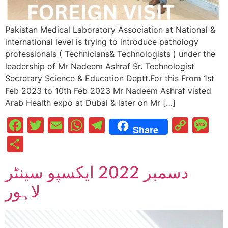
Pakistan Medical Laboratory Association at National &
international level is trying to introduce pathology
professionals ( Technicians& Technologists ) under the
leadership of Mr Nadeem Ashraf Sr. Technologist
Secretary Science & Education Deptt.For this From 1st
Feb 2023 to 10th Feb 2023 Mr Nadeem Ashraf visted
Arab Health expo at Dubai & later on Mr […]
Facebook
Twitter
Email
WhatsApp
Telegram
Cop
M
Share
Link
Share
دسمبر 2022 ایکسپو سینٹر
لاہور