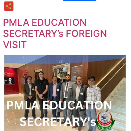
Link
Share
PMLA EDUCATION
SECRETARY’s FOREIGN
VISIT