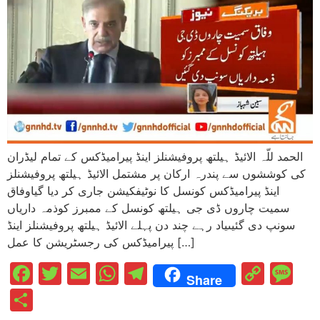
الحمد للّہ الائیڈ ہیلتھ پروفیشنلز اینڈ پیرامیڈکس کے تمام لیڈران
کی کوششوں سے پندرہ ارکان پر مشتمل الائیڈ ہیلتھ پروفیشنلز
اینڈ پیرامیڈکس کونسل کا نوٹیفکیشن جاری کر دیا گیاوفاق
سمیت چاروں ڈی جی ہیلتھ کونسل کے ممبرز کوذمہ داریاں
سونپ دی گئیںیاد رہے چند دن پہلے الائیڈ ہیلتھ پروفیشنلز اینڈ
پیرامیڈکس کی رجسٹریشن کا عمل […]
Facebook
Twitter
Email
WhatsApp
Telegram
Cop
M
Share
Link
Share