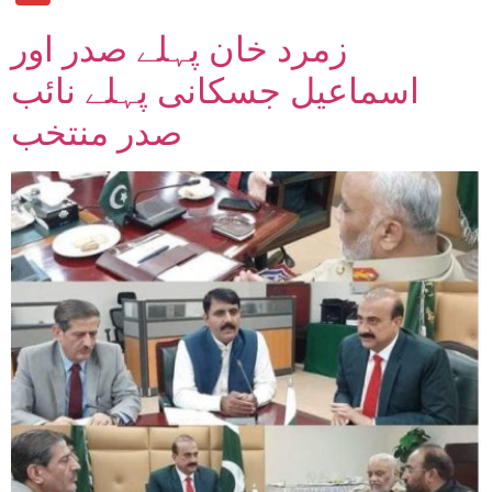
زمرد خان پہلے صدر اور
اسماعیل جسکانی پہلے نائب
صدر منتخب