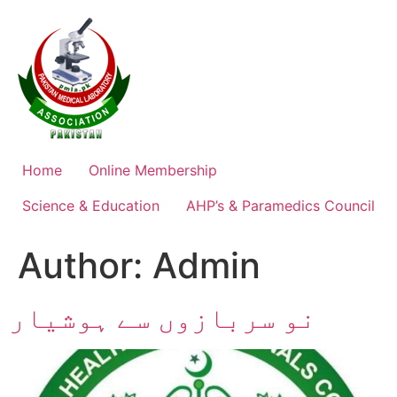
Skip
to
content
Home
Online Membership
Science & Education
AHP’s & Paramedics Council
Author:
Admin
نو سربازوں سے ہوشیار