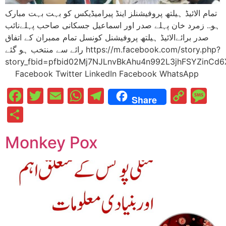
تمام الائیڈ ہیلتھ پروفیشنلز اینڈ پیرامیڈیکس کو بہت بہت مبارک
ہو.. زمرد خان پہلے صدر اور اسماعیل جسکانی صاحب پہلےنائب
صدر برائےالائیڈ ہیلتھ پروفیشنل کونسل تمام ممبران کے اتفاق
رائے سے منتخب ہو گئے https://m.facebook.com/story.php?
story_fbid=pfbid02Mj7NJLnvBkAhu4n992L3jhFSYZinC
Facebook Twitter LinkedIn Facebook WhatsApp
Facebook
Twitter
Email
WhatsApp
Telegram
Cop
M
Share
Link
Share
Monkey Pox