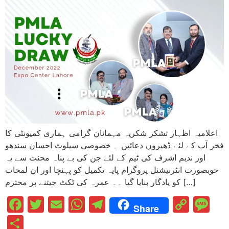
اعلامیہ اظہار تشکر شکریہ مہمانان گرامی ہماری کمیونٹی کا
فخر آپ کے لئے ڈھیروں دعائیں ۔ خصوصی سیلوٹ احسان سندھو
اور ندیم اشرف کی ٹیم کے لئے جن کی بے پناہ محنت سے یہ
خوبصورت انٹرنیشنل پروگرام پایہ تکمیل کو پہنچا اور ان لمحات
کو یادگار بنایا گیا ۔۔ عمرہ کی ٹکٹ جیتنے پر محترم […]
Facebook
Twitter
Email
WhatsApp
Telegram
Cop
M
Share
Link
Share