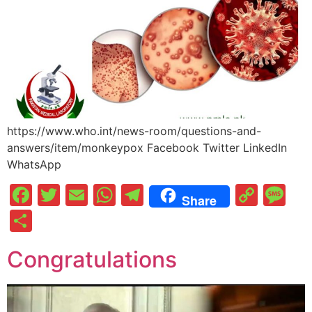
https://www.who.int/news-room/questions-and-
answers/item/monkeypox Facebook Twitter LinkedIn
WhatsApp
Facebook
Twitter
Email
WhatsApp
Telegram
Cop
M
Share
Link
Share
Congratulations