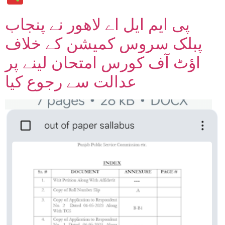
پی ایم ایل اے لاھور نے پنجاب
پبلک سروس کمیشن کے خلاف
اؤٹ آف کورس امتحان لینے پر
عدالت سے رجوع کیا