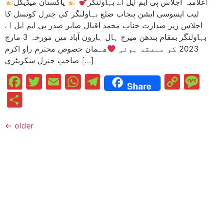
اعلامیہ اجلاس پی ایم ایل اے بہاولنگر
پاکستان میڈیکل
لیب ایسوسی ایشن پنجاب ضلع بہاولنگر کی جنرل کونسل کا
اجلاس زیر صدارت جناب محمد اقبال صابر صدر پی ایم ایل اے
بہاولنگر بمقام بندھن میرج ہال ہارون آباد میں مورخہ 3 مارچ
2023 کو منعقد ہوئی
مہمان خصوص محترم راو اکرم
صاحب جنرل سکریٹری […]
Facebook
Twitter
Email
WhatsApp
Telegram
Cop
M
Share
Link
Share
←
older