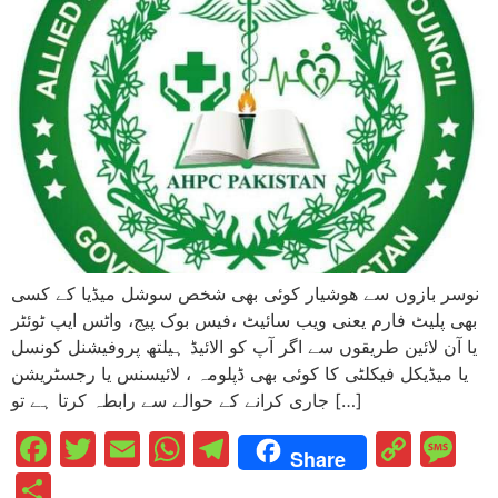
نوسر بازوں سے ھوشیار کوئی بھی شخص سوشل میڈیا کے کسی
بھی پلیٹ فارم یعنی ویب سائیٹ ،فیس بوک پیج، واٹس ایپ ٹوئٹر
یا آن لائین طریقوں سے اگر آپ کو الائیڈ ہیلتھ پروفیشنل کونسل
یا میڈیکل فیکلٹی کا کوئی بھی ڈپلومہ ، لائیسنس یا رجسٹریشن
جاری کرانے کے حوالے سے رابطہ کرتا ہے تو […]
Facebook
Twitter
Email
WhatsApp
Telegram
Cop
M
Share
Link
Share