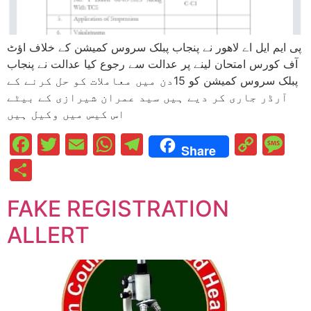
پی ایم ایل اے لاھور نے پنجاب پبلک سروس کمیشن کے خلاف اؤٹ
آف کورس امتحان لینے پر عدالت سے رجوع کیا عدالت نے پنجاب
پبلک سروس کمیشن کو 15دن میں معاملات کو حل کرنے کے
آرڈر جاری کر دیے ہیں سید عمران شیرازی کے بیٹے
اس کیس میں وکیل ہیں
Facebook
Twitter
Email
WhatsApp
Telegram
Cop
M
Share
Link
Share
FAKE REGISTRATION
ALLERT