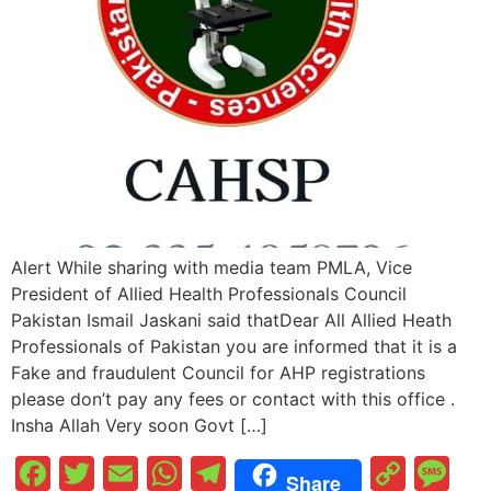
Alert While sharing with media team PMLA, Vice
President of Allied Health Professionals Council
Pakistan Ismail Jaskani said thatDear All Allied Heath
Professionals of Pakistan you are informed that it is a
Fake and fraudulent Council for AHP registrations
please don’t pay any fees or contact with this office .
Insha Allah Very soon Govt […]
Facebook
Twitter
Email
WhatsApp
Telegram
Cop
M
Share